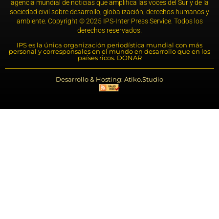
agencia mundial de noticias que amplifica las voces del Sur y de la
sociedad civil sobre desarrollo, globalización, derechos humanos y
ambiente. Copyright © 2025 IPS-Inter Press Service. Todos los
derechos reservados.
IPS es la única organización periodística mundial con más
personal y corresponsales en el mundo en desarrollo que en los
países ricos. DONAR
Desarrollo & Hosting: Atiko.Studio