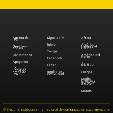
Acerca de
Sigue a IPS
África
IPS
Inicio
América
Nuestros
Latina y el
socios
Caribe
Twitter
Contáctenos
América del
Norte
Facebook
Apóyenos
Asia-
Flickr
Pacífico
¿Quieres
publicar
Reglas de
notas de
Europa
comunidad
IPS?
Medio
Oriente y
Norte de
África
Mundo
IPS es una institución internacional de comunicación cuyo eje es una