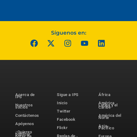
Síguenos en:
Acerca de
Sigue a IPS
África
IPS
Inicio
América
Nuestros
Latina y el
socios
Caribe
Twitter
Contáctenos
América del
Norte
Facebook
Apóyenos
Asia-
Flickr
Pacífico
¿Quieres
publicar
Reglas de
notas de
Europa