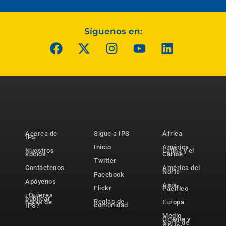
Síguenos en:
Acerca de
Sigue a IPS
África
IPS
Inicio
América
Nuestros
Latina y el
socios
Caribe
Twitter
Contáctenos
América del
Norte
Facebook
Apóyenos
Asia-
Flickr
Pacífico
¿Quieres
publicar
Reglas de
notas de
Europa
comunidad
IPS?
Medio
Oriente y
Norte de