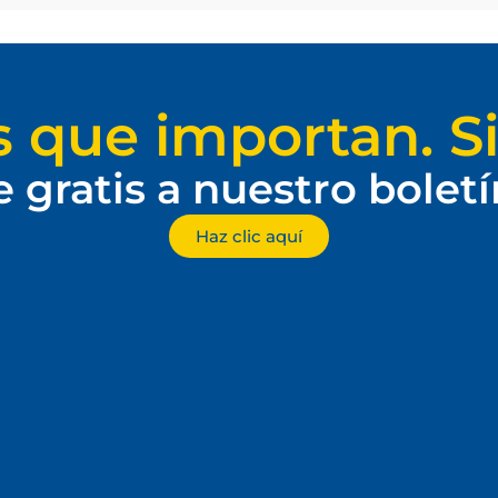
s que importan. Si
e gratis a nuestro bolet
Haz clic aquí