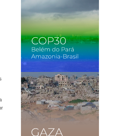
s
a
or