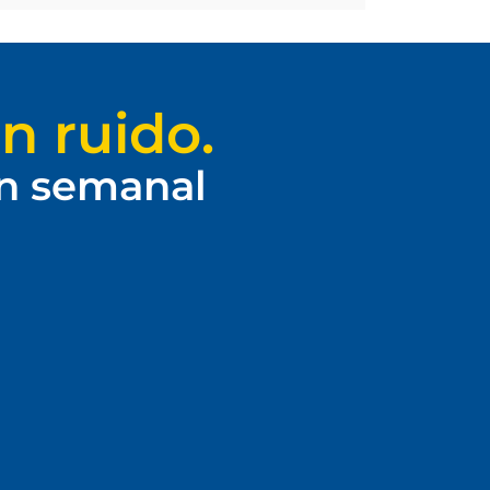
n ruido.
ín semanal