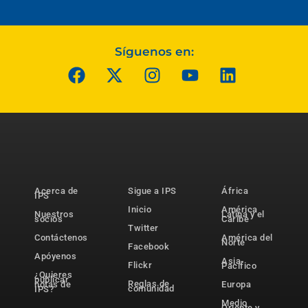
Síguenos en:
Acerca de
Sigue a IPS
África
IPS
Inicio
América
Nuestros
Latina y el
socios
Caribe
Twitter
Contáctenos
América del
Norte
Facebook
Apóyenos
Asia-
Flickr
Pacífico
¿Quieres
publicar
Reglas de
notas de
Europa
comunidad
IPS?
Medio
Oriente y