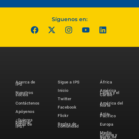
Síguenos en:
Acerca de
Sigue a IPS
África
IPS
Inicio
América
Nuestros
Latina y el
socios
Caribe
Twitter
Contáctenos
América del
Norte
Facebook
Apóyenos
Asia-
Flickr
Pacífico
¿Quieres
publicar
Reglas de
notas de
Europa
comunidad
IPS?
Medio
Oriente y
Norte de