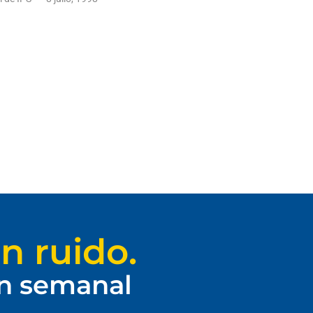
n ruido.
ín semanal