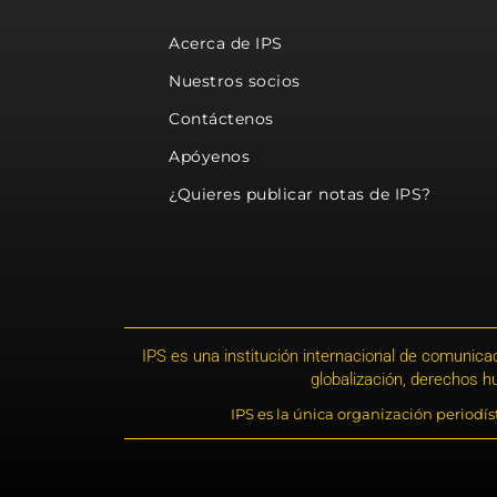
Acerca de IPS
Nuestros socios
Contáctenos
Apóyenos
¿Quieres publicar notas de IPS?
IPS es una institución internacional de comunicac
globalización, derechos 
IPS es la única organización periodí