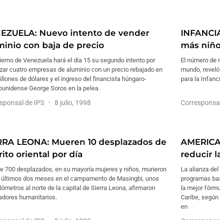
EZUELA: Nuevo intento de vender
INFANCIA
minio con baja de precio
más niño
ierno de Venezuela hará el día 15 su segundo intento por
El número de n
izar cuatro empresas de aluminio con un precio rebajado en
mundo, reveló
llones de dólares y el ingreso del financista húngaro-
para la Infanc
ounidense George Soros en la pelea.
sponsal de IPS
8 julio, 1998
Corresponsa
RRA LEONA: Mueren 10 desplazados de
AMERICA 
rito oriental por día
reducir 
e 700 desplazados, en su mayoría mujeres y niños, murieron
La alianza del
s últimos dos meses en el campamento de Masingbi, unos
programas bas
lómetros al norte de la capital de Sierra Leona, afirmaron
la mejor fórmu
adores humanitarios.
Caribe, según
en