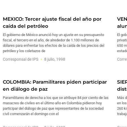
MEXICO: Tercer ajuste fiscal del año por
VEN
caída del petróleo
alu
El gobierno de México anunció hoy un ajuste en su presupuesto
El gob
fiscal, el tercero en el año, de alrededor de 1.100 millones de
privat
dólares para enfrentar los efectos de la caída de los precios del
650 mi
petróleo y los coletazos de
estad
Corresponsal de IPS
8 julio, 1998
Corre
COLOMBIA: Paramilitares piden participar
SIE
en diálogo de paz
dist
Paramilitares de derecha a los que se atribuye 84 por ciento de las
Más d
masacres de civiles en el último año en Colombia pidieron hoy
en lo
participar del diálogo de paz que representantes de la sociedad
260 ki
civil comenzarán el domingo con el
trabaj