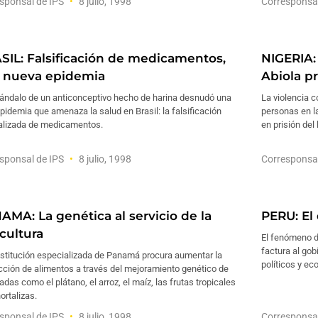
sponsal de IPS
8 julio, 1998
Corresponsa
SIL: Falsificación de medicamentos,
NIGERIA:
 nueva epidemia
Abiola p
cándalo de un anticonceptivo hecho de harina desnudó una
La violencia c
pidemia que amenaza la salud en Brasil: la falsificación
personas en la
alizada de medicamentos.
en prisión del
sponsal de IPS
8 julio, 1998
Corresponsa
AMA: La genética al servicio de la
PERU: El
cultura
El fenómeno de
factura al gob
nstitución especializada de Panamá procura aumentar la
políticos y e
cción de alimentos a través del mejoramiento genético de
adas como el plátano, el arroz, el maíz, las frutas tropicales
hortalizas.
sponsal de IPS
8 julio, 1998
Corresponsa