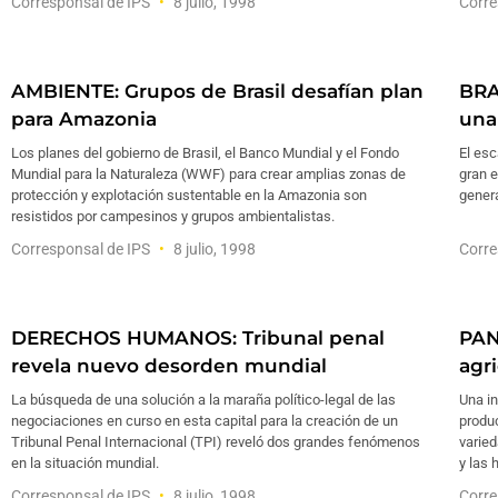
Corresponsal de IPS
8 julio, 1998
Corre
AMBIENTE: Grupos de Brasil desafían plan
BRA
para Amazonia
una
Los planes del gobierno de Brasil, el Banco Mundial y el Fondo
El es
Mundial para la Naturaleza (WWF) para crear amplias zonas de
gran e
protección y explotación sustentable en la Amazonia son
gener
resistidos por campesinos y grupos ambientalistas.
Corresponsal de IPS
8 julio, 1998
Corre
DERECHOS HUMANOS: Tribunal penal
PAN
revela nuevo desorden mundial
agri
La búsqueda de una solución a la maraña político-legal de las
Una i
negociaciones en curso en esta capital para la creación de un
produ
Tribunal Penal Internacional (TPI) reveló dos grandes fenómenos
varied
en la situación mundial.
y las 
Corresponsal de IPS
8 julio, 1998
Corre