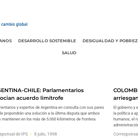
ANOS
DESARROLLO SOSTENIBLE
DESIGUALDAD Y POBREZ
SALUD
ENTINA-CHILE: Parlamentarios
COLOMBIA
ocian acuerdo limítrofe
arriesga
entarios y expertos de Argentina en consulta con sus pares
El gobierno y
le propondrán una solución a la última disputa que ambos
la política a 
 mantienen en los más de 5.000 kilómetros de frontera.
humanos, el na
administració
sponsal de IPS
8 julio, 1998
Corresponsa