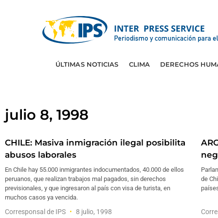
ÚLTIMAS NOTICIAS
CLIMA
DERECHOS HUM
julio 8, 1998
CHILE: Masiva inmigración ilegal posibilita
ARG
abusos laborales
neg
En Chile hay 55.000 inmigrantes indocumentados, 40.000 de ellos
Parlam
peruanos, que realizan trabajos mal pagados, sin derechos
de Chi
previsionales, y que ingresaron al país con visa de turista, en
países
muchos casos ya vencida.
Corresponsal de IPS
8 julio, 1998
Corre