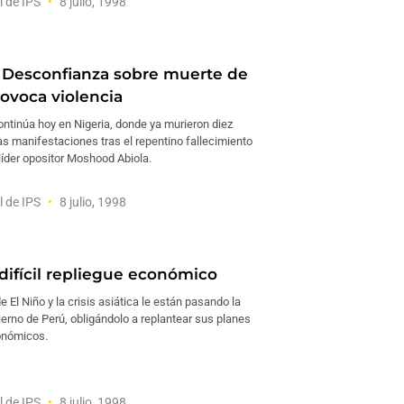
l de IPS
8 julio, 1998
 Desconfianza sobre muerte de
rovoca violencia
ontinúa hoy en Nigeria, donde ya murieron diez
s manifestaciones tras el repentino fallecimiento
 líder opositor Moshood Abiola.
l de IPS
8 julio, 1998
 difícil repliegue económico
 El Niño y la crisis asiática le están pasando la
ierno de Perú, obligándolo a replantear sus planes
conómicos.
l de IPS
8 julio, 1998