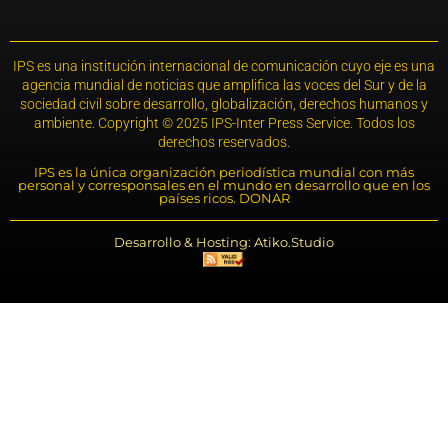
IPS es una institución internacional de comunicación cuyo eje es una
agencia mundial de noticias que amplifica las voces del Sur y de la
sociedad civil sobre desarrollo, globalización, derechos humanos y
ambiente. Copyright © 2025 IPS-Inter Press Service. Todos los
derechos reservados.
IPS es la única organización periodística mundial con más
personal y corresponsales en el mundo en desarrollo que en los
países ricos. DONAR
Desarrollo & Hosting: Atiko.Studio