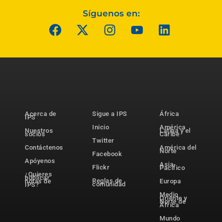
Síguenos en:
Acerca de
Sigue a IPS
África
IPS
Inicio
América
Nuestros
Latina y el
socios
Caribe
Twitter
Contáctenos
América del
Norte
Facebook
Apóyenos
Asia-
Flickr
Pacífico
¿Quieres
publicar
Reglas de
notas de
Europa
comunidad
IPS?
Medio
Oriente y
Norte de
África
Mundo