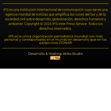
IPS es una institución internacional de comunicación cuyo eje es una
agencia mundial de noticias que amplifica las voces del Sur y de la
sociedad civil sobre desarrollo, globalización, derechos humanos y
ambiente. Copyright © 2025 IPS-Inter Press Service. Todos los
derechos reservados.
IPS es la única organización periodística mundial con más
personal y corresponsales en el mundo en desarrollo que en los
países ricos. DONAR
Desarrollo & Hosting: Atiko.Studio