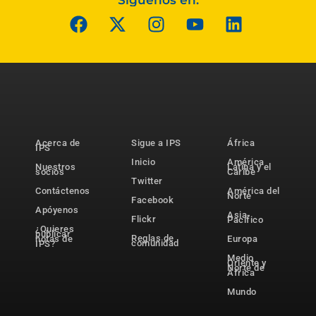
Síguenos en:
Acerca de
Sigue a IPS
África
IPS
Inicio
América
Nuestros
Latina y el
socios
Caribe
Twitter
Contáctenos
América del
Norte
Facebook
Apóyenos
Asia-
Flickr
Pacífico
¿Quieres
publicar
Reglas de
notas de
Europa
comunidad
IPS?
Medio
Oriente y
Norte de
África
Mundo