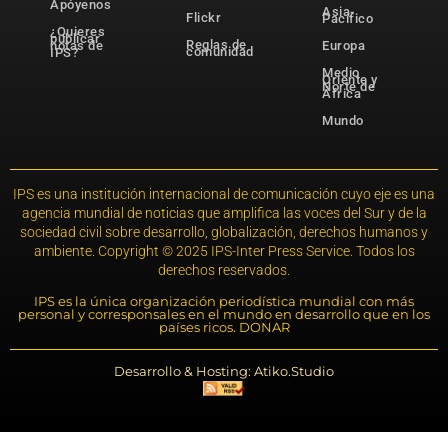
Apóyenos
Asia-
Flickr
Pacífico
¿Quieres
publicar
Reglas de
notas de
Europa
comunidad
IPS?
Medio
Oriente y
Norte de
África
Mundo
IPS es una institución internacional de comunicación cuyo eje es una
agencia mundial de noticias que amplifica las voces del Sur y de la
sociedad civil sobre desarrollo, globalización, derechos humanos y
ambiente. Copyright © 2025 IPS-Inter Press Service. Todos los
derechos reservados.
IPS es la única organización periodística mundial con más
personal y corresponsales en el mundo en desarrollo que en los
países ricos. DONAR
Desarrollo & Hosting: Atiko.Studio