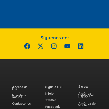
Síguenos en:
Acerca de
Sigue a IPS
África
IPS
Inicio
América
Nuestros
Latina y el
socios
Caribe
Twitter
Contáctenos
América del
Norte
Facebook