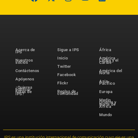
Acerca de
Sigue a IPS
África
IPS
Inicio
América
Nuestros
Latina y el
socios
Caribe
Twitter
Contáctenos
América del
Norte
Facebook
Apóyenos
Asia-
Flickr
Pacífico
¿Quieres
publicar
Reglas de
notas de
Europa
comunidad
IPS?
Medio
Oriente y
Norte de
África
Mundo
IPS es una institución internacional de comunicación cuyo eje es una