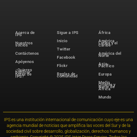
Acerca de
Sigue a IPS
África
IPS
Inicio
América
Nuestros
Latina y el
socios
Caribe
Twitter
Contáctenos
América del
Norte
Facebook
Apóyenos
Asia-
Flickr
Pacífico
¿Quieres
publicar
Reglas de
notas de
Europa
comunidad
IPS?
Medio
Oriente y
Norte de
África
Mundo
IPS es una institución internacional de comunicación cuyo eje es una
agencia mundial de noticias que amplifica las voces del Sur y de la
sociedad civil sobre desarrollo, globalización, derechos humanos y
ambiente. Copyright © 2025 IPS-Inter Press Service. Todos los