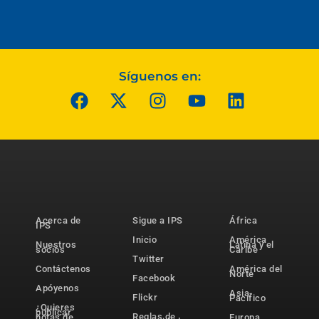
Síguenos en:
Acerca de
Sigue a IPS
África
IPS
Inicio
América
Nuestros
Latina y el
socios
Caribe
Twitter
Contáctenos
América del
Norte
Facebook
Apóyenos
Asia-
Flickr
Pacífico
¿Quieres
publicar
Reglas de
notas de
Europa