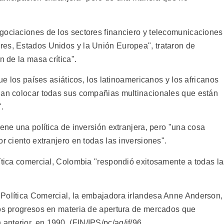
gociaciones de los sectores financiero y telecomunicaciones
res, Estados Unidos y la Unión Europea", trataron de
n de la masa crítica".
que los países asiáticos, los latinoamericanos y los africanos
edan colocar todas sus compañias multinacionales que están
.
iene una política de inversión extranjera, pero "una cosa
r ciento extranjero en todas las inversiones".
lítica comercial, Colombia "respondió exitosamente a todas l
 Política Comercial, la embajadora irlandesa Anne Anderson,
los progresos en materia de apertura de mercados que
nterior, en 1990. (FIN/IPS/pc/ag/if/96