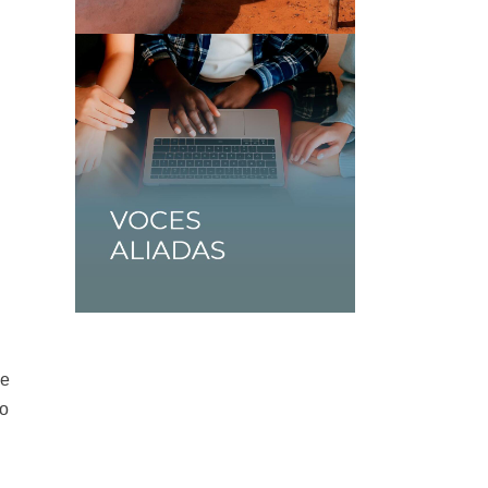
de
ro