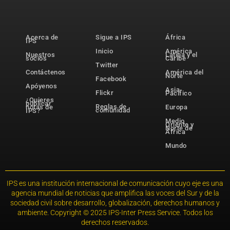
Acerca de
Sigue a IPS
África
IPS
Inicio
América
Nuestros
Latina y el
socios
Caribe
Twitter
Contáctenos
América del
Norte
Facebook
Apóyenos
Asia-
Flickr
Pacífico
¿Quieres
publicar
Reglas de
notas de
Europa
comunidad
IPS?
Medio
Oriente y
Norte de
África
Mundo
IPS es una institución internacional de comunicación cuyo eje es una
agencia mundial de noticias que amplifica las voces del Sur y de la
sociedad civil sobre desarrollo, globalización, derechos humanos y
ambiente. Copyright © 2025 IPS-Inter Press Service. Todos los
derechos reservados.