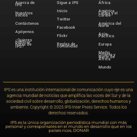
Acerca de
Sigue a IPS
África
IPS
Inicio
América
Nuestros
Latina y el
socios
Caribe
Twitter
Contáctenos
América del
Norte
Facebook
Apóyenos
Asia-
Flickr
Pacífico
¿Quieres
publicar
Reglas de
notas de
Europa
comunidad
IPS?
Medio
Oriente y
Norte de
África
Mundo
IPS es una institución internacional de comunicación cuyo eje es una
agencia mundial de noticias que amplifica las voces del Sur y de la
sociedad civil sobre desarrollo, globalización, derechos humanos y
ambiente. Copyright © 2025 IPS-Inter Press Service. Todos los
derechos reservados.
IPS es la única organización periodística mundial con más
personal y corresponsales en el mundo en desarrollo que en los
países ricos. DONAR