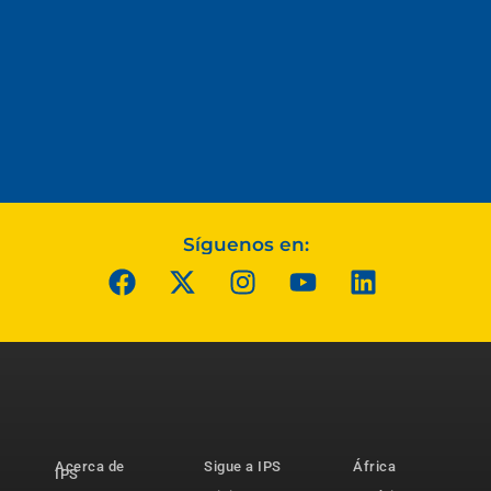
Síguenos en:
Acerca de
Sigue a IPS
África
IPS