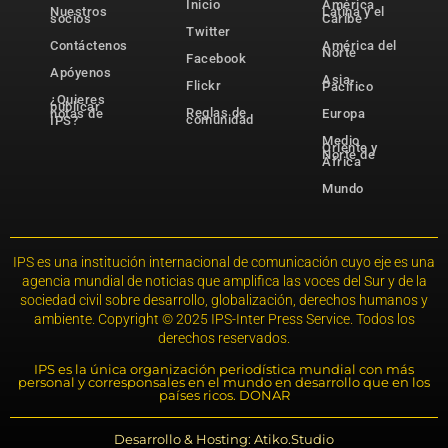
Inicio
América
Nuestros
Latina y el
socios
Caribe
Twitter
Contáctenos
América del
Norte
Facebook
Apóyenos
Asia-
Flickr
Pacífico
¿Quieres
publicar
Reglas de
notas de
Europa
comunidad
IPS?
Medio
Oriente y
Norte de
África
Mundo
IPS es una institución internacional de comunicación cuyo eje es una
agencia mundial de noticias que amplifica las voces del Sur y de la
sociedad civil sobre desarrollo, globalización, derechos humanos y
ambiente. Copyright © 2025 IPS-Inter Press Service. Todos los
derechos reservados.
IPS es la única organización periodística mundial con más
personal y corresponsales en el mundo en desarrollo que en los
países ricos. DONAR
Desarrollo & Hosting: Atiko.Studio