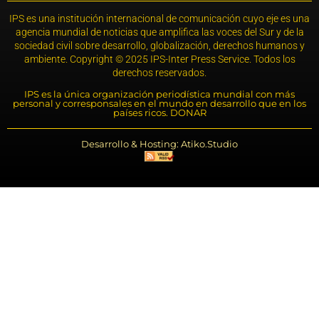
IPS es una institución internacional de comunicación cuyo eje es una
agencia mundial de noticias que amplifica las voces del Sur y de la
sociedad civil sobre desarrollo, globalización, derechos humanos y
ambiente. Copyright © 2025 IPS-Inter Press Service. Todos los
derechos reservados.
IPS es la única organización periodística mundial con más
personal y corresponsales en el mundo en desarrollo que en los
países ricos. DONAR
Desarrollo & Hosting: Atiko.Studio