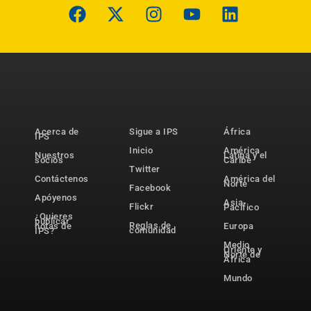
Acerca de
Sigue a IPS
África
IPS
Inicio
América
Nuestros
Latina y el
socios
Caribe
Twitter
Contáctenos
América del
Norte
Facebook
Apóyenos
Asia-
Flickr
Pacífico
¿Quieres
publicar
Reglas de
notas de
Europa
comunidad
IPS?
Medio
Oriente y
Norte de
África
Mundo