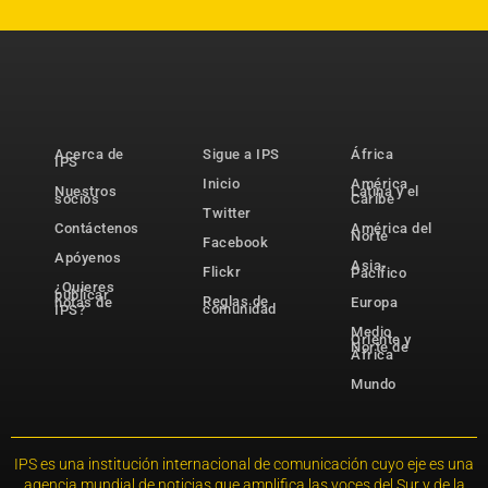
Acerca de
Sigue a IPS
África
IPS
Inicio
América
Nuestros
Latina y el
socios
Caribe
Twitter
Contáctenos
América del
Norte
Facebook
Apóyenos
Asia-
Flickr
Pacífico
¿Quieres
publicar
Reglas de
notas de
Europa
comunidad
IPS?
Medio
Oriente y
Norte de
África
Mundo
IPS es una institución internacional de comunicación cuyo eje es una
agencia mundial de noticias que amplifica las voces del Sur y de la