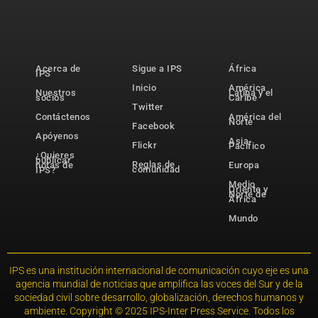
Acerca de
Sigue a IPS
África
IPS
Inicio
América
Nuestros
Latina y el
socios
Caribe
Twitter
Contáctenos
América del
Norte
Facebook
Apóyenos
Asia-
Flickr
Pacífico
¿Quieres
publicar
Reglas de
notas de
Europa
comunidad
IPS?
Medio
Oriente y
Norte de
África
Mundo
IPS es una institución internacional de comunicación cuyo eje es una
agencia mundial de noticias que amplifica las voces del Sur y de la
sociedad civil sobre desarrollo, globalización, derechos humanos y
ambiente. Copyright © 2025 IPS-Inter Press Service. Todos los