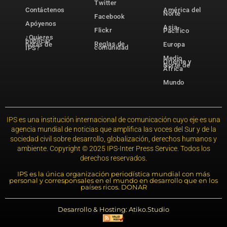
Twitter
Contáctenos
América del
Norte
Facebook
Apóyenos
Asia-
Flickr
Pacífico
¿Quieres
publicar
Reglas de
notas de
Europa
comunidad
IPS?
Medio
Oriente y
Norte de
África
Mundo
IPS es una institución internacional de comunicación cuyo eje es una
agencia mundial de noticias que amplifica las voces del Sur y de la
sociedad civil sobre desarrollo, globalización, derechos humanos y
ambiente. Copyright © 2025 IPS-Inter Press Service. Todos los
derechos reservados.
IPS es la única organización periodística mundial con más
personal y corresponsales en el mundo en desarrollo que en los
países ricos. DONAR
Desarrollo & Hosting: Atiko.Studio