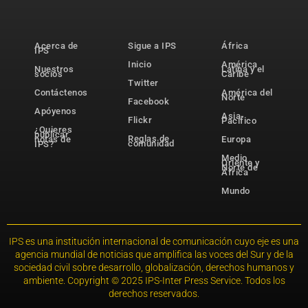
Acerca de
Sigue a IPS
África
IPS
Inicio
América
Nuestros
Latina y el
socios
Caribe
Twitter
Contáctenos
América del
Norte
Facebook
Apóyenos
Asia-
Flickr
Pacífico
¿Quieres
publicar
Reglas de
notas de
Europa
comunidad
IPS?
Medio
Oriente y
Norte de
África
Mundo
IPS es una institución internacional de comunicación cuyo eje es una
agencia mundial de noticias que amplifica las voces del Sur y de la
sociedad civil sobre desarrollo, globalización, derechos humanos y
ambiente. Copyright © 2025 IPS-Inter Press Service. Todos los
derechos reservados.