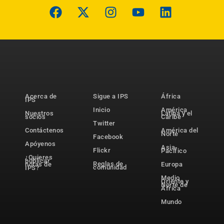
Acerca de
Sigue a IPS
África
IPS
Inicio
América
Nuestros
Latina y el
socios
Caribe
Twitter
Contáctenos
América del
Norte
Facebook
Apóyenos
Asia-
Flickr
Pacífico
¿Quieres
publicar
Reglas de
notas de
Europa
comunidad
IPS?
Medio
Oriente y
Norte de
África
Mundo