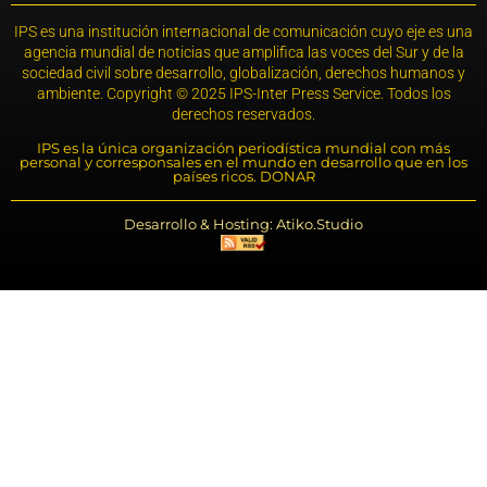
IPS es una institución internacional de comunicación cuyo eje es una
agencia mundial de noticias que amplifica las voces del Sur y de la
sociedad civil sobre desarrollo, globalización, derechos humanos y
ambiente. Copyright © 2025 IPS-Inter Press Service. Todos los
derechos reservados.
IPS es la única organización periodística mundial con más
personal y corresponsales en el mundo en desarrollo que en los
países ricos. DONAR
Desarrollo & Hosting: Atiko.Studio