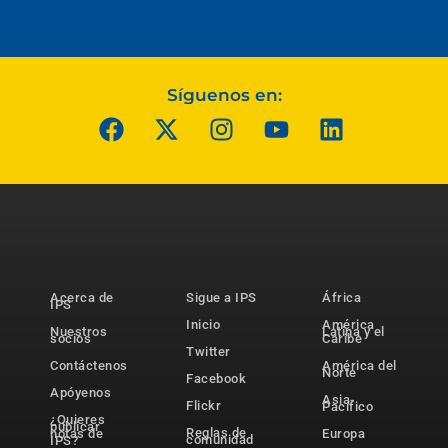
Síguenos en:
Acerca de
Sigue a IPS
África
IPS
Inicio
América
Nuestros
Latina y el
socios
Caribe
Twitter
Contáctenos
América del
Norte
Facebook
Apóyenos
Asia-
Flickr
Pacífico
¿Quieres
publicar
Reglas de
notas de
Europa
comunidad
IPS?