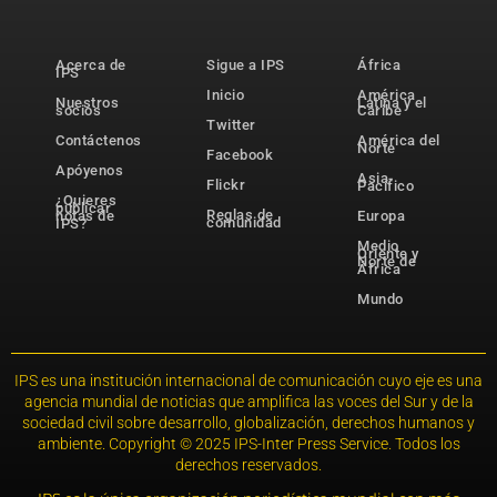
Acerca de
Sigue a IPS
África
IPS
Inicio
América
Nuestros
Latina y el
socios
Caribe
Twitter
Contáctenos
América del
Norte
Facebook
Apóyenos
Asia-
Flickr
Pacífico
¿Quieres
publicar
Reglas de
notas de
Europa
comunidad
IPS?
Medio
Oriente y
Norte de
África
Mundo
IPS es una institución internacional de comunicación cuyo eje es una
agencia mundial de noticias que amplifica las voces del Sur y de la
sociedad civil sobre desarrollo, globalización, derechos humanos y
ambiente. Copyright © 2025 IPS-Inter Press Service. Todos los
derechos reservados.