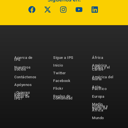
Acerca de
Sigue a IPS
África
IPS
Inicio
América
Nuestros
Latina y el
socios
Caribe
Twitter
Contáctenos
América del
Norte
Facebook
Apóyenos
Asia-
Flickr
Pacífico
¿Quieres
publicar
Reglas de
notas de
Europa
comunidad
IPS?
Medio
Oriente y
Norte de
África
Mundo