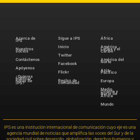
Acerca de
Sigue a IPS
África
IPS
Inicio
América
Nuestros
Latina y el
socios
Caribe
Twitter
Contáctenos
América del
Norte
Facebook
Apóyenos
Asia-
Flickr
Pacífico
¿Quieres
publicar
Reglas de
notas de
Europa
comunidad
IPS?
Medio
Oriente y
Norte de
África
Mundo
IPS es una institución internacional de comunicación cuyo eje es una
agencia mundial de noticias que amplifica las voces del Sur y de la
sociedad civil sobre desarrollo, globalización, derechos humanos y