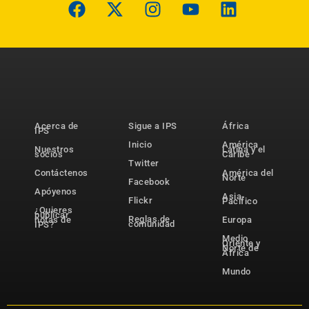
Acerca de
Sigue a IPS
África
IPS
Inicio
América
Nuestros
Latina y el
socios
Caribe
Twitter
Contáctenos
América del
Norte
Facebook
Apóyenos
Asia-
Flickr
Pacífico
¿Quieres
publicar
Reglas de
notas de
Europa
comunidad
IPS?
Medio
Oriente y
Norte de
África
Mundo