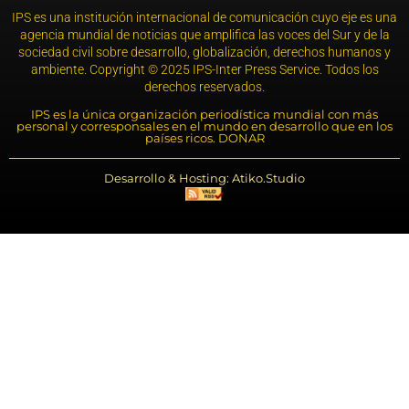
IPS es una institución internacional de comunicación cuyo eje es una
agencia mundial de noticias que amplifica las voces del Sur y de la
sociedad civil sobre desarrollo, globalización, derechos humanos y
ambiente. Copyright © 2025 IPS-Inter Press Service. Todos los
derechos reservados.
IPS es la única organización periodística mundial con más
personal y corresponsales en el mundo en desarrollo que en los
países ricos. DONAR
Desarrollo & Hosting: Atiko.Studio