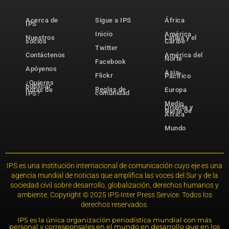
Acerca de
Sigue a IPS
África
IPS
Inicio
América
Nuestros
Latina y el
socios
Caribe
Twitter
Contáctenos
América del
Norte
Facebook
Apóyenos
Asia-
Flickr
Pacífico
¿Quieres
publicar
Reglas de
notas de
Europa
comunidad
IPS?
Medio
Oriente y
Norte de
África
Mundo
IPS es una institución internacional de comunicación cuyo eje es una
agencia mundial de noticias que amplifica las voces del Sur y de la
sociedad civil sobre desarrollo, globalización, derechos humanos y
ambiente. Copyright © 2025 IPS-Inter Press Service. Todos los
derechos reservados.
IPS es la única organización periodística mundial con más
personal y corresponsales en el mundo en desarrollo que en los