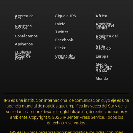
Acerca de
Sigue a IPS
África
IPS
Inicio
América
Nuestros
Latina y el
socios
Caribe
Twitter
Contáctenos
América del
Norte
Facebook
Apóyenos
Asia-
Flickr
Pacífico
¿Quieres
publicar
Reglas de
notas de
Europa
comunidad
IPS?
Medio
Oriente y
Norte de
África
Mundo
IPS es una institución internacional de comunicación cuyo eje es una
agencia mundial de noticias que amplifica las voces del Sur y de la
sociedad civil sobre desarrollo, globalización, derechos humanos y
ambiente. Copyright © 2025 IPS-Inter Press Service. Todos los
derechos reservados.
IPS es la única organización periodística mundial con más