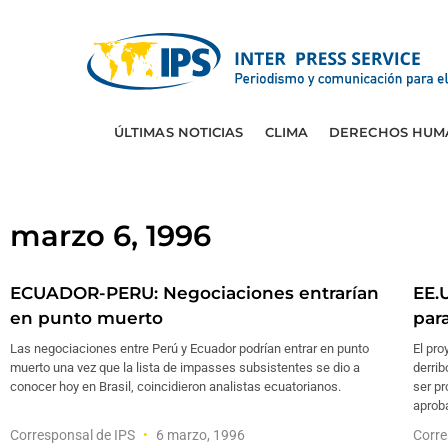
ÚLTIMAS NOTICIAS
CLIMA
DERECHOS HUM
marzo 6, 1996
ECUADOR-PERU: Negociaciones entrarían
EE.
en punto muerto
par
Las negociaciones entre Perú y Ecuador podrían entrar en punto
El pro
muerto una vez que la lista de impasses subsistentes se dio a
derrib
conocer hoy en Brasil, coincidieron analistas ecuatorianos.
ser pr
aprob
Corresponsal de IPS
6 marzo, 1996
Corre