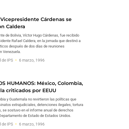
 Vicepresidente Cárdenas se
on Caldera
nte de Bolivia, Víctor Hugo Cárdenas, fue recibido
sidente Rafael Caldera, en la jornada que destinó a
íticos después de dos días de reuniones
n Venezuela.
l de IPS
6 marzo, 1996
S HUMANOS: México, Colombia,
a criticados por EEUU
ia y Guatemala no revirtieron las políticas que
natos extrajudiciales, detenciones ilegales, tortura
s, se sostuvo en el informe anual de derechos
Departamento de Estado de Estados Unidos.
l de IPS
6 marzo, 1996