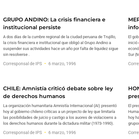
GRUPO ANDINO: La crisis financiera e
MER
institucional persiste
inf
A dos días de la cumbre regional de la ciudad peruana de Trujillo,
El gob
la crisis financiera e institucional que obligó al Grupo Andino a
inició
suspender sus actividades hace un año por falta de liquidez sigue
econó
sin resolverse .
Sur (
Corresponsal de IPS
6 marzo, 1996
Corre
CHILE: Amnistía criticó debate sobre ley
HON
de derechos humanos
pre
La organización humanitaria Amnistía Internacional (AI) presentó
El pre
hoy al gobierno chileno críticas a un proyecto de ley que limitaría
Human
las posibilidades de juicio y castigo a los auores de violacioens a
hoy ha
los derechos humanos durante la dictadura militar (1973-1990).
grupos
Corresponsal de IPS
6 marzo, 1996
Corre