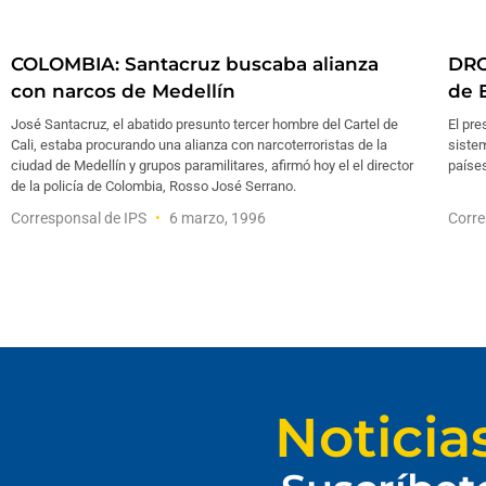
COLOMBIA: Santacruz buscaba alianza
DRO
con narcos de Medellín
de 
José Santacruz, el abatido presunto tercer hombre del Cartel de
El pre
Cali, estaba procurando una alianza con narcoterroristas de la
sistem
ciudad de Medellín y grupos paramilitares, afirmó hoy el el director
países
de la policía de Colombia, Rosso José Serrano.
Corresponsal de IPS
6 marzo, 1996
Corre
Noticia