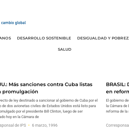
ANOS
DESARROLLO SOSTENIBLE
DESIGUALDAD Y POBREZ
SALUD
UU.: Más sanciones contra Cuba listas
BRASIL: 
a promulgación
en refor
yecto de ley destinado a sancionar al gobierno de Cuba por el
El gobierno de
o de dos avionetas civiles de Estados Unidos está listo para
la Cámara de 
omulgado por el presidente Bill Clinton, luego de ser
reforma de la 
ado hoy en la Cámara de
sponsal de IPS
6 marzo, 1996
Corresponsa