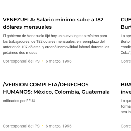
VENEZUELA: Salario mínimo sube a 182
CUB
dólares mensuales
Burt
El gobierno de Venezuela fijó hoy un nuevo ingreso mínimo para
La apr
los trabajadores, de 182 dólares mensuales, en reemplazo del
Burton
anterior de 107 dólares, y ordenó inamovilidad laboral durante los
condi
próximos dos meses.
Cuba",
Corresponsal de IPS
6 marzo, 1996
Corre
/VERSION COMPLETA/DERECHOS
BRA
HUMANOS: México, Colombia, Guatemala
inv
criticados por EEUU
Lo que
forma
sea i
Corresponsal de IPS
6 marzo, 1996
Corre