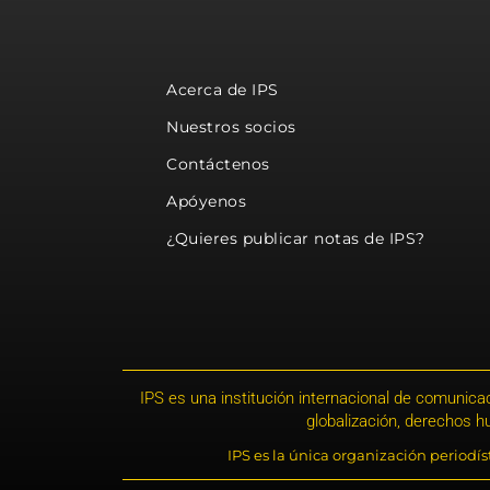
Acerca de IPS
Nuestros socios
Contáctenos
Apóyenos
¿Quieres publicar notas de IPS?
IPS es una institución internacional de comunicac
globalización, derechos 
IPS es la única organización periodí