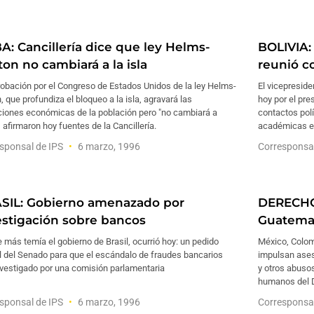
A: Cancillería dice que ley Helms-
BOLIVIA:
on no cambiará a la isla
reunió c
obación por el Congreso de Estados Unidos de la ley Helms-
El vicepreside
, que profundiza el bloqueo a la isla, agravará las
hoy por el pre
ciones económicas de la población pero "no cambiará a
contactos pol
 afirmaron hoy fuentes de la Cancillería.
académicas e
sponsal de IPS
6 marzo, 1996
Corresponsa
SIL: Gobierno amenazado por
DERECHO
estigación sobre bancos
Guatemal
 más temía el gobierno de Brasil, ocurrió hoy: un pedido
México, Colomb
l del Senado para que el escándalo de fraudes bancarios
impulsan asesi
nvestigado por una comisión parlamentaria
y otros abuso
humanos del 
sponsal de IPS
6 marzo, 1996
Corresponsa