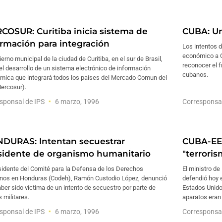
COSUR: Curitiba inicia sistema de
CUBA: Un
ormación para integración
Los intentos 
económico a C
ierno municipal de la ciudad de Curitiba, en el sur de Brasil,
reconocer el f
 el desarrollo de un sistema electrónico de información
cubanos.
mica que integrará todos los países del Mercado Comun del
Mercosur).
sponsal de IPS
6 marzo, 1996
Corresponsa
DURAS: Intentan secuestrar
CUBA-EE.
sidente de organismo humanitario
"terrori
sidente del Comité para la Defensa de los Derechos
El ministro de
os en Honduras (Codeh), Ramón Custodio López, denunció
defendió hoy e
ber sido víctima de un intento de secuestro por parte de
Estados Unido
 militares.
aparatos eran
sponsal de IPS
6 marzo, 1996
Corresponsa