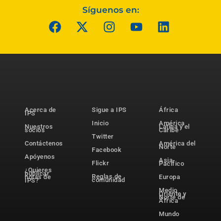
Síguenos en:
Acerca de
Sigue a IPS
África
IPS
Inicio
América
Nuestros
Latina y el
socios
Caribe
Twitter
Contáctenos
América del
Norte
Facebook
Apóyenos
Asia-
Flickr
Pacífico
¿Quieres
publicar
Reglas de
notas de
Europa
comunidad
IPS?
Medio
Oriente y
Norte de
África
Mundo