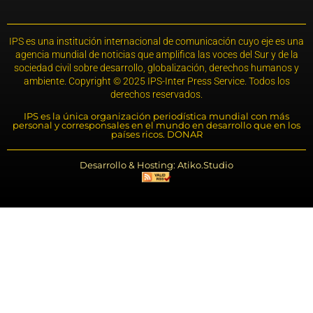
IPS es una institución internacional de comunicación cuyo eje es una
agencia mundial de noticias que amplifica las voces del Sur y de la
sociedad civil sobre desarrollo, globalización, derechos humanos y
ambiente. Copyright © 2025 IPS-Inter Press Service. Todos los
derechos reservados.
IPS es la única organización periodística mundial con más
personal y corresponsales en el mundo en desarrollo que en los
países ricos. DONAR
Desarrollo & Hosting: Atiko.Studio