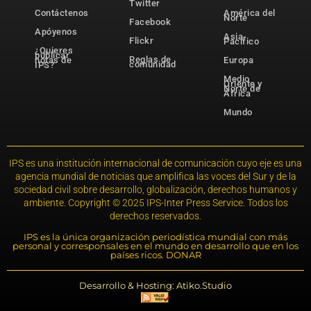
Twitter
Contáctenos
América del
Norte
Facebook
Apóyenos
Asia-
Flickr
Pacífico
¿Quieres
publicar
Reglas de
notas de
Europa
comunidad
IPS?
Medio
Oriente y
Norte de
África
Mundo
IPS es una institución internacional de comunicación cuyo eje es una
agencia mundial de noticias que amplifica las voces del Sur y de la
sociedad civil sobre desarrollo, globalización, derechos humanos y
ambiente. Copyright © 2025 IPS-Inter Press Service. Todos los
derechos reservados.
IPS es la única organización periodística mundial con más
personal y corresponsales en el mundo en desarrollo que en los
países ricos. DONAR
Desarrollo & Hosting: Atiko.Studio