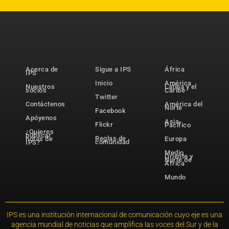
Acerca de
Sigue a IPS
África
IPS
Inicio
América
Nuestros
Latina y el
socios
Caribe
Twitter
Contáctenos
América del
Norte
Facebook
Apóyenos
Asia-
Flickr
Pacífico
¿Quieres
publicar
Reglas de
notas de
Europa
comunidad
IPS?
Medio
Oriente y
Norte de
África
Mundo
IPS es una institución internacional de comunicación cuyo eje es una
agencia mundial de noticias que amplifica las voces del Sur y de la