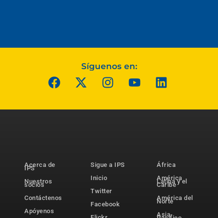
Síguenos en:
Acerca de
Sigue a IPS
África
IPS
Inicio
América
Nuestros
Latina y el
socios
Caribe
Twitter
Contáctenos
América del
Norte
Facebook
Apóyenos
Asia-
Flickr
Pacífico