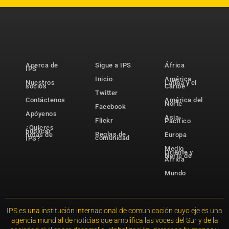
Acerca de
Sigue a IPS
África
IPS
Inicio
América
Nuestros
Latina y el
socios
Caribe
Twitter
Contáctenos
América del
Norte
Facebook
Apóyenos
Asia-
Flickr
Pacífico
¿Quieres
publicar
Reglas de
notas de
Europa
comunidad
IPS?
Medio
Oriente y
Norte de
África
Mundo
IPS es una institución internacional de comunicación cuyo eje es una
agencia mundial de noticias que amplifica las voces del Sur y de la