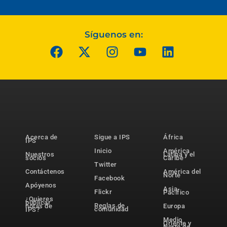
Síguenos en:
Acerca de
Sigue a IPS
África
IPS
Inicio
América
Nuestros
Latina y el
socios
Caribe
Twitter
Contáctenos
América del
Norte
Facebook
Apóyenos
Asia-
Flickr
Pacífico
¿Quieres
publicar
Reglas de
notas de
Europa
comunidad
IPS?
Medio
Oriente y
Norte de