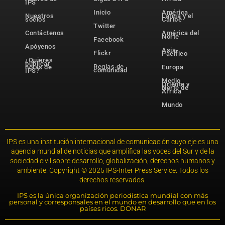
IPS
Inicio
América
Nuestros
Latina y el
socios
Caribe
Twitter
Contáctenos
América del
Norte
Facebook
Apóyenos
Asia-
Flickr
Pacífico
¿Quieres
publicar
Reglas de
notas de
Europa
comunidad
IPS?
Medio
Oriente y
Norte de
África
Mundo
IPS es una institución internacional de comunicación cuyo eje es una
agencia mundial de noticias que amplifica las voces del Sur y de la
sociedad civil sobre desarrollo, globalización, derechos humanos y
ambiente. Copyright © 2025 IPS-Inter Press Service. Todos los
derechos reservados.
IPS es la única organización periodística mundial con más
personal y corresponsales en el mundo en desarrollo que en los
países ricos. DONAR