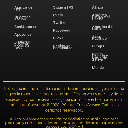
Acerca de
Sigue a IPS
África
IPS
Inicio
América
Nuestros
Latina y el
socios
Caribe
Twitter
Contáctenos
América del
Norte
Facebook
Apóyenos
Asia-
Flickr
Pacífico
¿Quieres
publicar
Reglas de
notas de
Europa
comunidad
IPS?
Medio
Oriente y
Norte de
África
Mundo
IPS es una institución internacional de comunicación cuyo eje es una
agencia mundial de noticias que amplifica las voces del Sur y de la
sociedad civil sobre desarrollo, globalización, derechos humanos y
ambiente. Copyright © 2025 IPS-Inter Press Service. Todos los
derechos reservados.
IPS es la única organización periodística mundial con más
personal y corresponsales en el mundo en desarrollo que en los
países ricos. DONAR