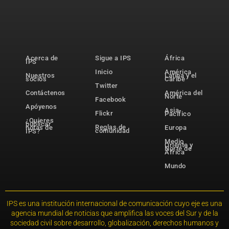
Acerca de
Sigue a IPS
África
IPS
Inicio
América
Nuestros
Latina y el
socios
Caribe
Twitter
Contáctenos
América del
Norte
Facebook
Apóyenos
Asia-
Flickr
Pacífico
¿Quieres
publicar
Reglas de
notas de
Europa
comunidad
IPS?
Medio
Oriente y
Norte de
África
Mundo
IPS es una institución internacional de comunicación cuyo eje es una
agencia mundial de noticias que amplifica las voces del Sur y de la
sociedad civil sobre desarrollo, globalización, derechos humanos y