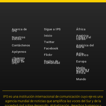
Acerca de
Sigue a IPS
África
IPS
Inicio
América
Nuestros
Latina y el
socios
Caribe
Twitter
Contáctenos
América del
Norte
Facebook
Apóyenos
Asia-
Flickr
Pacífico
¿Quieres
publicar
Reglas de
notas de
Europa
comunidad
IPS?
Medio
Oriente y
Norte de
África
Mundo
IPS es una institución internacional de comunicación cuyo eje es una
agencia mundial de noticias que amplifica las voces del Sur y de la
sociedad civil sobre desarrollo, globalización, derechos humanos y