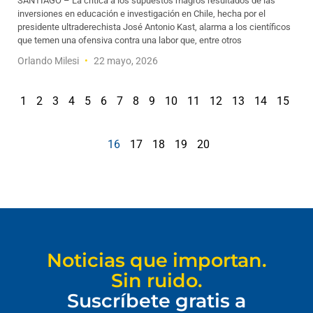
SANTIAGO – La crítica a los supuestos magros resultados de las
inversiones en educación e investigación en Chile, hecha por el
presidente ultraderechista José Antonio Kast, alarma a los científicos
que temen una ofensiva contra una labor que, entre otros
Orlando Milesi
22 mayo, 2026
1
2
3
4
5
6
7
8
9
10
11
12
13
14
15
16
17
18
19
20
Noticias que importan.
Sin ruido.
Suscríbete gratis a