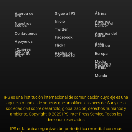
Acerca de
Sigue a IPS
África
IPS
Inicio
América
Nuestros
Latina y el
socios
Caribe
Twitter
Contáctenos
América del
Norte
Facebook
Apóyenos
Asia-
Flickr
Pacífico
¿Quieres
publicar
Reglas de
notas de
Europa
comunidad
IPS?
Medio
Oriente y
Norte de
África
Mundo
IPS es una institución internacional de comunicación cuyo eje es una
agencia mundial de noticias que amplifica las voces del Sur y de la
sociedad civil sobre desarrollo, globalización, derechos humanos y
ambiente. Copyright © 2025 IPS-Inter Press Service. Todos los
derechos reservados.
IPS es la única organización periodística mundial con más