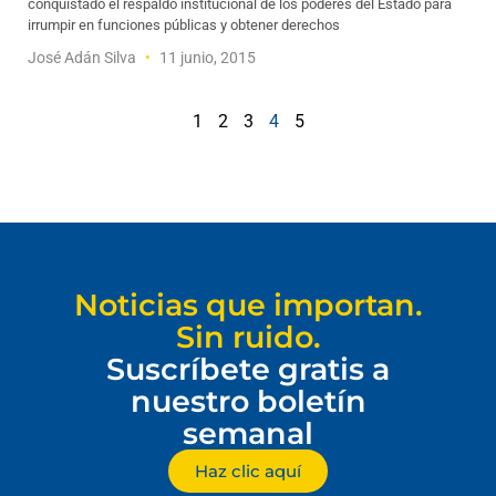
conquistado el respaldo institucional de los poderes del Estado para
irrumpir en funciones públicas y obtener derechos
José Adán Silva
11 junio, 2015
1
2
3
4
5
Noticias que importan.
Sin ruido.
Suscríbete gratis a
nuestro boletín
semanal
Haz clic aquí