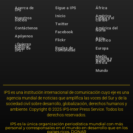
Acerca de
Sigue a IPS
África
IPS
Inicio
América
Nuestros
Latina y el
socios
Caribe
Twitter
Contáctenos
América del
Norte
Facebook
Apóyenos
Asia-
Flickr
Pacífico
¿Quieres
publicar
Reglas de
notas de
Europa
comunidad
IPS?
Medio
Oriente y
Norte de
África
Mundo
IPS es una institución internacional de comunicación cuyo eje es una
agencia mundial de noticias que amplifica las voces del Sur y de la
sociedad civil sobre desarrollo, globalización, derechos humanos y
ambiente. Copyright © 2025 IPS-Inter Press Service. Todos los
derechos reservados.
IPS es la única organización periodística mundial con más
personal y corresponsales en el mundo en desarrollo que en los
países ricos. DONAR