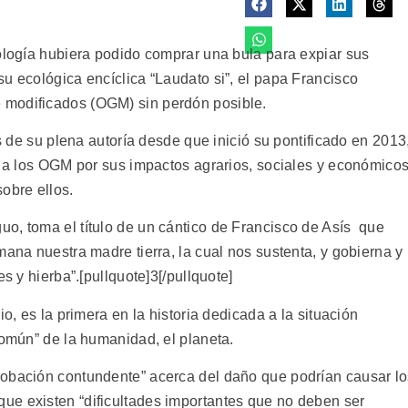
nología hubiera podido comprar una bula para expiar sus
u ecológica encíclica “Laudato si”, el papa Francisco
 modificados (OGM) sin perdón posible.
os de su plena autoría desde que inició su pontificado en 2013
ca a los OGM por sus impactos agrarios, sociales y económico
obre ellos.
guo, toma el título de un cántico de Francisco de Asís que
mana nuestra madre tierra, la cual nos sustenta, y gobierna y
s y hierba”.[pullquote]3[/pullquote]
io, es la primera en la historia dedicada a la situación
común” de la humanidad, el planeta.
robación contundente” acerca del daño que podrían causar l
ue existen “dificultades importantes que no deben ser