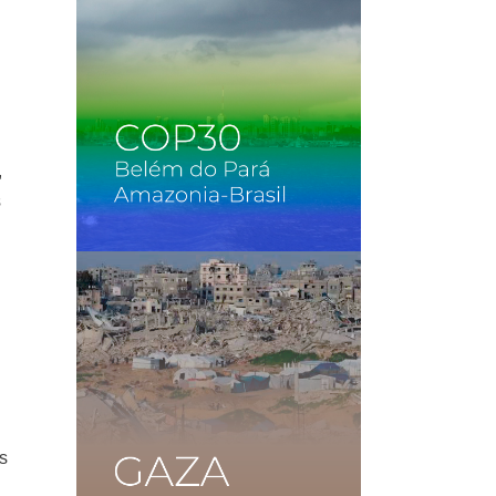
,
s
os