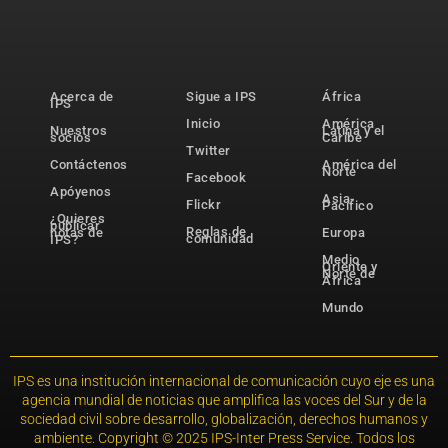
Acerca de
Sigue a IPS
África
IPS
Inicio
América
Nuestros
Latina y el
socios
Caribe
Twitter
Contáctenos
América del
Norte
Facebook
Apóyenos
Asia-
Flickr
Pacífico
¿Quieres
publicar
Reglas de
notas de
Europa
comunidad
IPS?
Medio
Oriente y
Norte de
África
Mundo
IPS es una institución internacional de comunicación cuyo eje es una
agencia mundial de noticias que amplifica las voces del Sur y de la
sociedad civil sobre desarrollo, globalización, derechos humanos y
ambiente. Copyright © 2025 IPS-Inter Press Service. Todos los