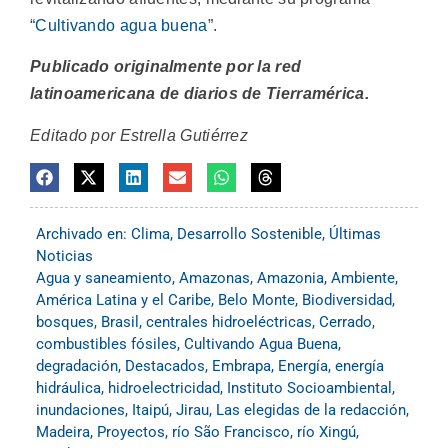
“
Cultivando agua buena
”.
Publicado originalmente por la red
latinoamericana de diarios de Tierramérica.
Editado por Estrella Gutiérrez
Archivado en:
Clima
,
Desarrollo Sostenible
,
Últimas
Noticias
Agua y saneamiento
,
Amazonas
,
Amazonia
,
Ambiente
,
América Latina y el Caribe
,
Belo Monte
,
Biodiversidad
,
bosques
,
Brasil
,
centrales hidroeléctricas
,
Cerrado
,
combustibles fósiles
,
Cultivando Agua Buena
,
degradación
,
Destacados
,
Embrapa
,
Energía
,
energía
hidráulica
,
hidroelectricidad
,
Instituto Socioambiental
,
inundaciones
,
Itaipú
,
Jirau
,
Las elegidas de la redacción
,
Madeira
,
Proyectos
,
río São Francisco
,
río Xingú
,