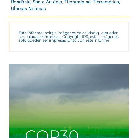
Rondônia
,
Santo Antônio
,
Tierramérica
,
Tierramérica
,
Últimas Noticias
Este informe incluye imágenes de calidad que pueden
ser bajadas e impresas. Copyright IPS, estas imágenes
sólo pueden ser impresas junto con este informe