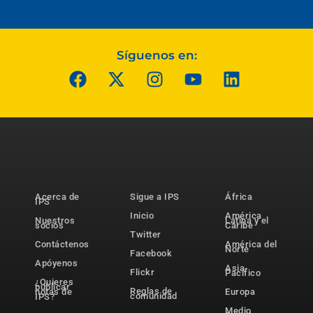
Síguenos en:
Acerca de
Sigue a IPS
África
IPS
Inicio
América
Nuestros
Latina y el
socios
Caribe
Twitter
Contáctenos
América del
Norte
Facebook
Apóyenos
Asia-
Flickr
Pacífico
¿Quieres
publicar
Reglas de
notas de
Europa
comunidad
IPS?
Medio