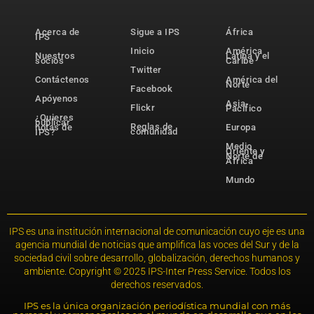
Acerca de
Sigue a IPS
África
IPS
Inicio
América
Nuestros
Latina y el
socios
Caribe
Twitter
Contáctenos
América del
Norte
Facebook
Apóyenos
Asia-
Flickr
Pacífico
¿Quieres
publicar
Reglas de
notas de
Europa
comunidad
IPS?
Medio
Oriente y
Norte de
África
Mundo
IPS es una institución internacional de comunicación cuyo eje es una
agencia mundial de noticias que amplifica las voces del Sur y de la
sociedad civil sobre desarrollo, globalización, derechos humanos y
ambiente. Copyright © 2025 IPS-Inter Press Service. Todos los
derechos reservados.
IPS es la única organización periodística mundial con más