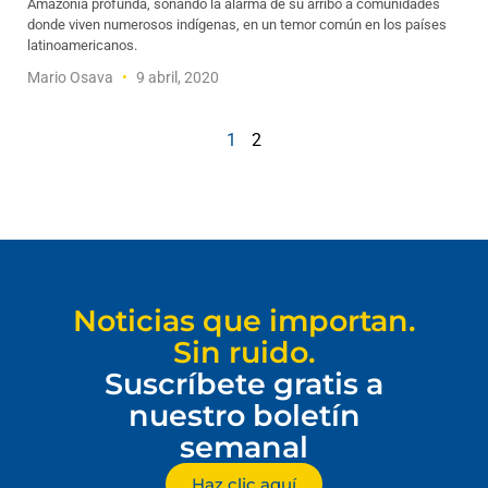
Amazonia profunda, sonando la alarma de su arribo a comunidades
donde viven numerosos indígenas, en un temor común en los países
latinoamericanos.
Mario Osava
9 abril, 2020
1
2
Noticias que importan.
Sin ruido.
Suscríbete gratis a
nuestro boletín
semanal
Haz clic aquí