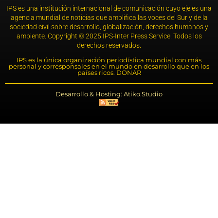
IPS es una institución internacional de comunicación cuyo eje es una
agencia mundial de noticias que amplifica las voces del Sur y de la
sociedad civil sobre desarrollo, globalización, derechos humanos y
ambiente. Copyright © 2025 IPS-Inter Press Service. Todos los
derechos reservados.
IPS es la única organización periodística mundial con más
personal y corresponsales en el mundo en desarrollo que en los
países ricos. DONAR
Desarrollo & Hosting: Atiko.Studio