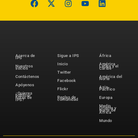
Acerca de
Sigue a IPS
África
IPS
Inicio
América
Nuestros
Latina y el
socios
Caribe
Twitter
Contáctenos
América del
Norte
Facebook
Apóyenos
Asia-
Flickr
Pacífico
¿Quieres
publicar
Reglas de
notas de
Europa
comunidad
IPS?
Medio
Oriente y
Norte de
África
Mundo