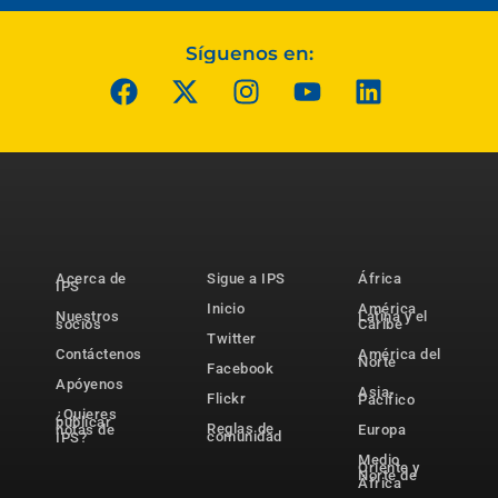
Síguenos en:
Acerca de
Sigue a IPS
África
IPS
Inicio
América
Nuestros
Latina y el
socios
Caribe
Twitter
Contáctenos
América del
Norte
Facebook
Apóyenos
Asia-
Flickr
Pacífico
¿Quieres
publicar
Reglas de
notas de
Europa
comunidad
IPS?
Medio
Oriente y
Norte de
África