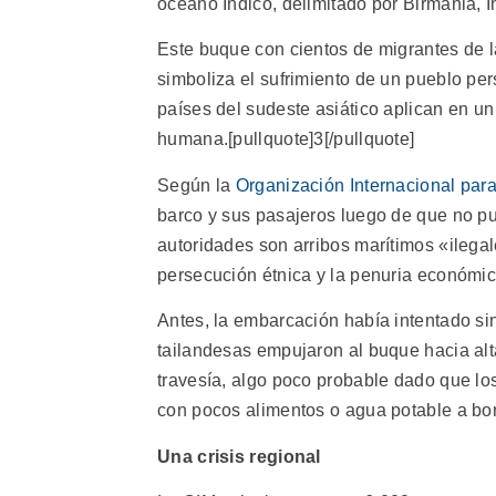
océano Índico, delimitado por Birmania, I
Este buque con cientos de migrantes de
simboliza el sufrimiento de un pueblo pe
países del sudeste asiático aplican en u
humana.[pullquote]3[/pullquote]
Según la
Organización Internacional par
barco y sus pasajeros luego de que no pu
autoridades son arribos marítimos «ilega
persecución étnica y la penuria económic
Antes, la embarcación había intentado sin
tailandesas empujaron al buque hacia alt
travesía, algo poco probable dado que lo
con pocos alimentos o agua potable a bo
Una crisis regional