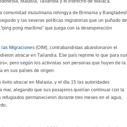
ndonesia, Malasia, Tailandia y el estrecho de Malaca.
 la comunidad musulmana rohingya de Birmania y Banglades
rseguido y las severas políticas migratorias que un puñado d
n “ping pong marítimo” que juega con la desesperación
a las Migraciones
(OIM), contrabandistas abandonaron el
dieron atracar en Tailandia. Ese país reprime lo que para su
les», pero según los activistas son personas que huyen de la
a en sus países de origen.
 éxito atracar en Malasia, y el día 15 las autoridades
a mar, alegando que sus pasajeros querían continuar con la
s refugiados permanecieron durante tres meses en el agua,
rdo.