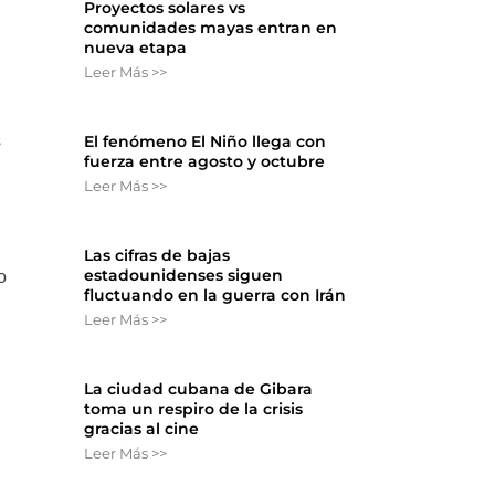
Proyectos solares vs
comunidades mayas entran en
nueva etapa
Leer Más >>
El fenómeno El Niño llega con
s
fuerza entre agosto y octubre
Leer Más >>
Las cifras de bajas
estadounidenses siguen
o
fluctuando en la guerra con Irán
Leer Más >>
La ciudad cubana de Gibara
toma un respiro de la crisis
gracias al cine
Leer Más >>