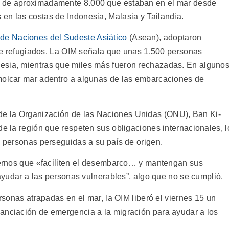
, de aproximadamente 8.000 que estaban en el mar desde
en las costas de Indonesia, Malasia y Tailandia.
de Naciones del Sudeste Asiático
(Asean), adoptaron
s de refugiados. La OIM señala que unas 1.500 personas
esia, mientras que miles más fueron rechazadas. En alguno
emolcar mar adentro a algunas de las embarcaciones de
l de la Organización de las Naciones Unidas (ONU), Ban Ki-
de la región que respeten sus obligaciones internacionales, l
s personas perseguidas a su país de origen.
biernos que «faciliten el desembarco… y mantengan sus
 ayudar a las personas vulnerables”, algo que no se cumplió.
ersonas atrapadas en el mar, la OIM liberó el viernes 15 un
anciación de emergencia a la migración para ayudar a los