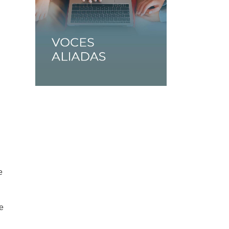
.
e
ue