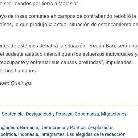
 ser llevados por tierra a Malasia”.
mayo de fosas comunes en campos de contrabando redobló la
aíses, lo que produjo la actual situación de estancamiento e
ines de este mes debatirá la situación. Según Ban, será una
el sudeste asiático intensifiquen los esfuerzos individuales y
 preocupante y enfrentar sus causas profundas”, impulsadas
rechos humanos”.
lvaro Queiruga
o Sostenible
,
Desigualdad y Pobreza
,
Gobernanza
,
Migraciones
,
ngladesh
,
Birmania
,
Democracia y Política
,
desplazados
,
política
,
Indonesia
,
inmigrantes
,
Las elegidas de la redacción
,