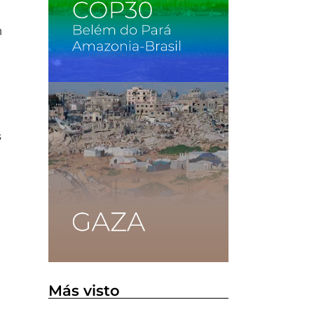
h
e
s
Más visto